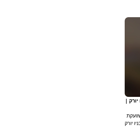
יורק |
ת, תוך שזועקת
יו יורק