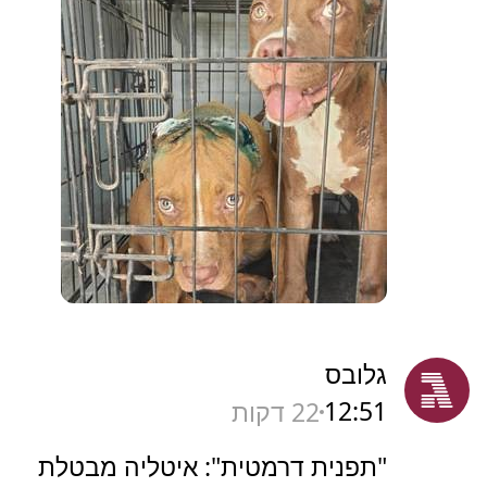
גלובס
12:51
22 דקות
"תפנית דרמטית": איטליה מבטלת