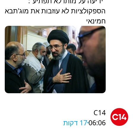
"ידיעה על מותו לא תפתיע":
הספקולציות לא עוזבות את מוג'תבא
חמינאי
C14
06:06
17 דקות