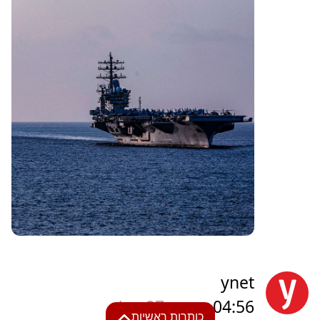
ynet
04:56
שעה ו-27 דק'
כותרות ראשיות