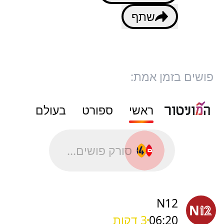
שתף
פושים בזמן אמת:
ראשי
ספורט
בעולם
סורק פושים...
N12
06:20
3 דקות