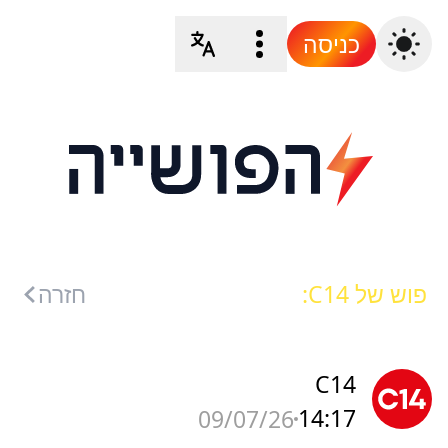
כניסה
פוש של C14:
חזרה
C14
14:17
09/07/26