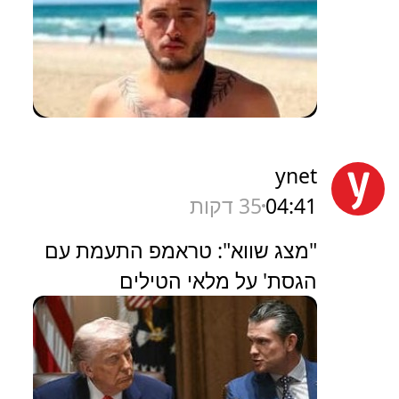
ynet
04:41
35 דקות
"מצג שווא": טראמפ התעמת עם
הגסת' על מלאי הטילים