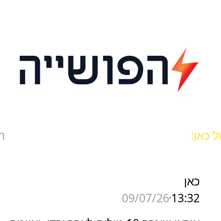
 כאן:
ח
כאן
13:32
09/07/26