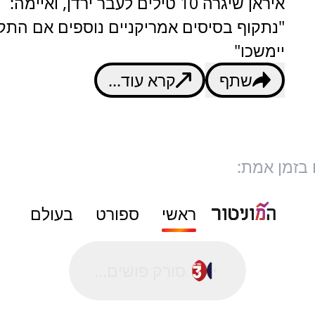
איראן שיגרה 10 טילים לעבר ירדן, ואיימה:
"נתקוף בסיסים אמריקניים נוספים אם התק
יימשכו"
שתף
קרא עוד...
 בזמן אמת:
ראשי
ספורט
בעולם
סורק פושים...