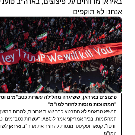
באיראן מדווחים על פיצוצים, בארה"ב טועני
אנחנו לא תוקפים
פיצוצים באיראן, ששיגרה מהלילה עשרות כטב"מים וטי
"המתווכות מנסות לחזור למו"מ"
הנשיא טראמפ לא התבטא כבר שעות ארוכות, למרות המשך 
המהלומות. בכיר אמריקני אמר ל-ABC: "עשרות כטב"מ
יורטו". קטאר ופקיסטן מנסות להחזיר את ארה"ב ואיראן לשו
המו"מ