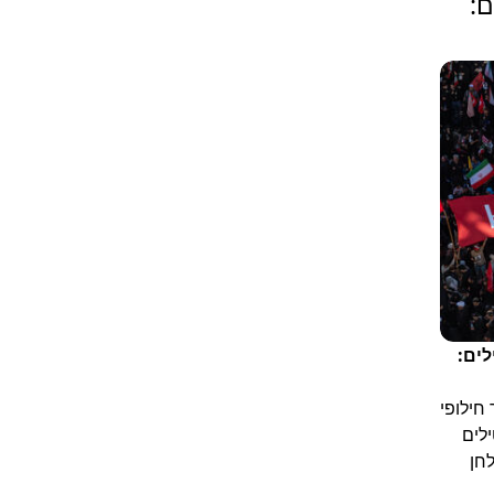
ם:
לים:
חילופי
ים וטילים
לחן