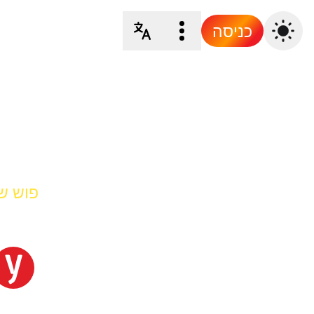
כניסה
פוש של et