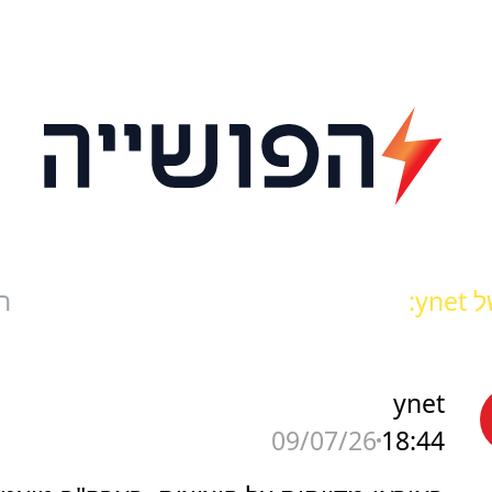
yn:
ח
ynet
18:44
09/07/26