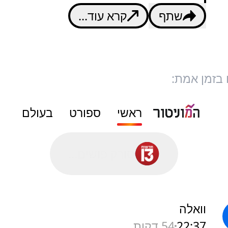
שתף
קרא עוד...
 בזמן אמת:
ראשי
ספורט
בעולם
סורק פושים...
וואלה
22:37
54 דקות