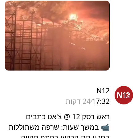
N12
17:32
24 דקות
ראש דסק 12 @ צ'אט כתבים
📹 במשך שעות: שרפה משתוללות
בחניון תת-קרקעי בפתח תקווה,