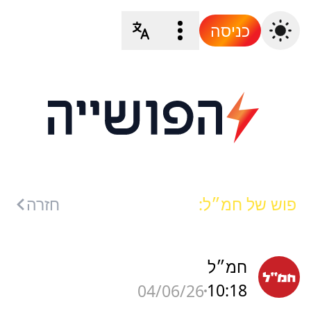
כניסה
פוש של חמ״ל:
חזרה
חמ״ל
10:18
04/06/26