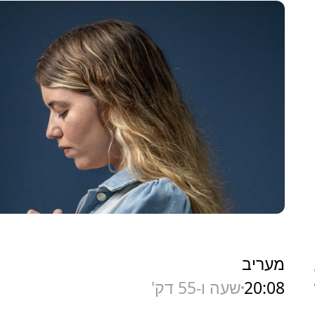
מעריב
20:08
שעה ו-55 דק'