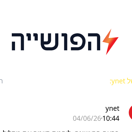
yn:
ח
ynet
10:44
04/06/26