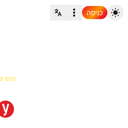
כניסה
פוש של et