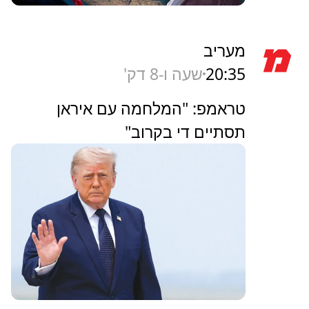
מעריב
20:35
שעה ו-8 דק'
טראמפ: "המלחמה עם איראן
תסתיים די בקרוב"