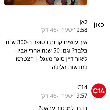
כאן
19:58
שעה ו-46 דק'
איך עושים קניות בסופר ב-300 ש"ח
בלבד? וגם: 50 שנה אחרי אביו -
ליאור דיין סוגר מעגל | הצטרפו
לחדשות הלילה
C14
19:57
שעה ו-46 דק'
בדרך למנסור עבאס?