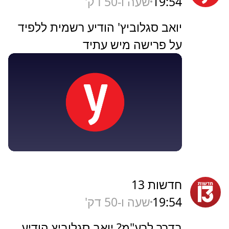
19:54
שעה ו-50 דק'
יואב סגלוביץ' הודיע רשמית ללפיד
על פרישה מיש עתיד
חדשות 13
19:54
שעה ו-50 דק'
בדרך לרע"מ? יואב סגלוביץ הודיע