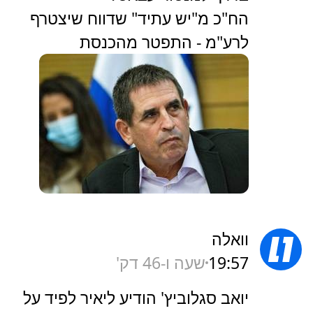
הח"כ מ"יש עתיד" שדווח שיצטרף
לרע"מ - התפטר מהכנסת
וואלה
19:57
שעה ו-46 דק'
יואב סגלוביץ' הודיע ליאיר לפיד על