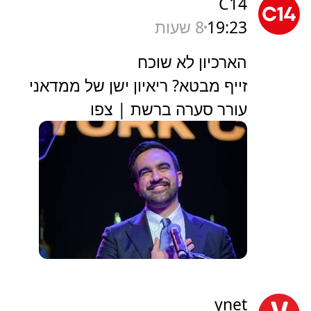
C14
19:23
8 שעות
הארכיון לא שוכח
זייף מבטא? ריאיון ישן של ממדאני
עורר סערה ברשת | צפו
ynet