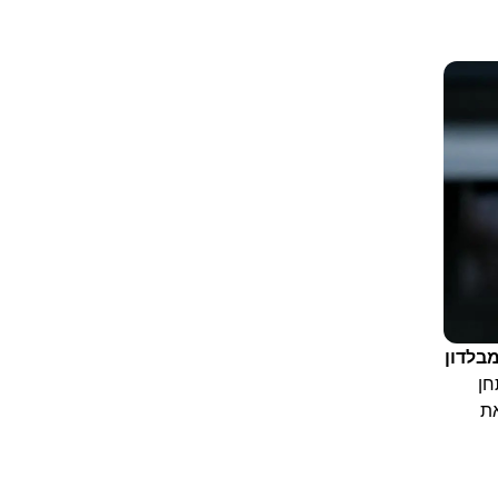
בלדון
 מותחן
 תנצח את