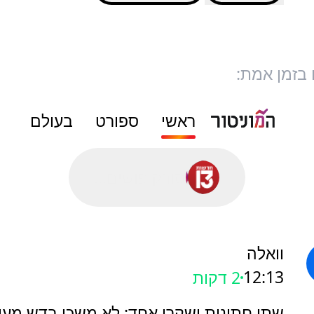
 בזמן אמת:
ראשי
ספורט
בעולם
סורק פושים...
וואלה
12:13
2 דקות
שתי חתונות ושקרן אחד: לא משכו בדש מעי