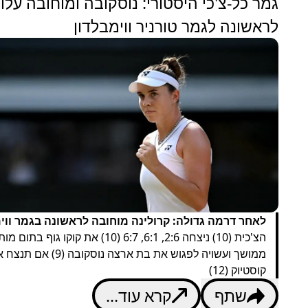
גמר כל-צ'כי היסטורי: נוסקובה ומוחובה עלו
לראשונה לגמר טורניר ווימבלדון
לאחר דרמה גדולה: קרולינה מוחובה לראשונה בגמר ווימ
הצ'כית (10) ניצחה 2:6, 6:1, 6:7 (10) את קוקו גוף בתום
ממושך ועשויה לפגוש את בת ארצה נוסקובה (9) אם
קוסטיוק (12)
שתף
קרא עוד...