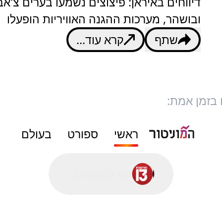
דיווחים באיראן: פיצוצים נשמעו בערים צ'א
ובושהר, מערכות ההגנה האוויריות הופעלו
שתף
קרא עוד...
 בזמן אמת:
ראשי
ספורט
בעולם
סורק פושים...