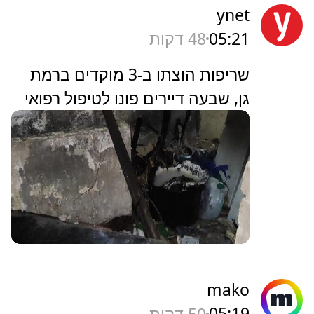
ynet
05:21
48 דקות
שריפות הוצתו ב-3 מוקדים ברמת
גן, שבעה דיירים פונו לטיפול רפואי
mako
05:19
50 דקות