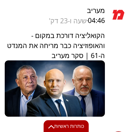
מעריב
04:46
שעה ו-23 דק'
הקואליציה דורכת במקום -
והאופוזיציה כבר מריחה את המנדט
ה-61 | סקר מעריב
כותרות ראשיות