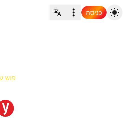
כניסה
פוש של et