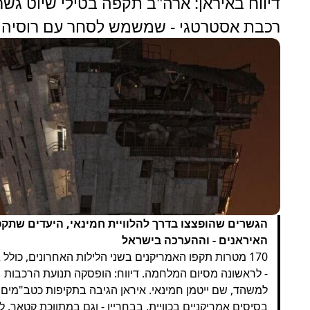
דיווח באיראן: ארה"ב תקפה בטילי שיוט גשר
רכבת אסטרטגי - שמשמש לסחר עם רוסיה ו
הגשרים שהופצצו בדרך להלוויית חמינאי, היעדים שתקפ
האיראנים - וההערכה בישראל
170 מטרות תקפו האמריקנים בשני הלילות האחרונים, כולל 
- לראשונה מסיום המלחמה. דיווח: הופסקה תנועת הרכבות
למשהד, שם ייטמן חמינאי. איראן הגיבה בתקיפות כטב"מים
בסיסים אמריקניים בכוויית, בבחריין - וגם במתווכת קטאר. 