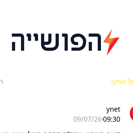
yn:
ח
ynet
09:30
09/07/26