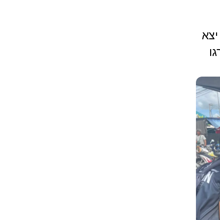
יצא
ץ לחייו, 7 נהרגו