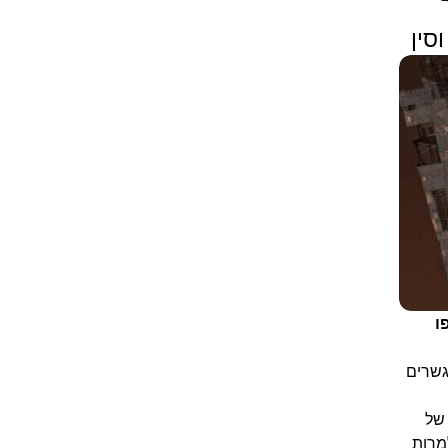
סין
ו
גשרים
 של
למרות