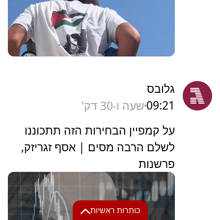
גלובס
09:21
שעה ו-30 דק'
על קמפיין הבחירות הזה תתכוננו
לשלם הרבה מסים | אסף זגריזק,
פרשנות
כותרות ראשיות