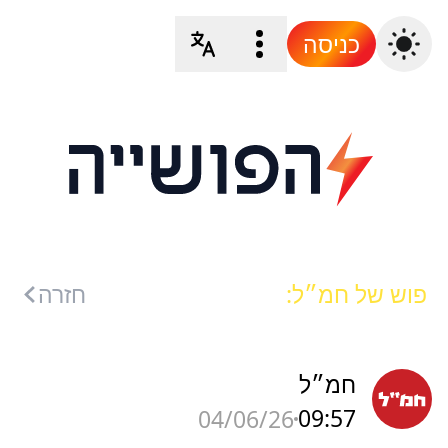
כניסה
פוש של חמ״ל:
חזרה
חמ״ל
09:57
04/06/26