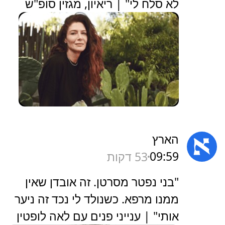
לא סלח לי" | ריאיון, מגזין סופ"ש
הארץ
09:59
53 דקות
‏"בני נפטר מסרטן. זה אובדן שאין
ממנו מרפא. כשנולד לי נכד זה ניער
אותי" | ענייני פנים עם לאה לופטין