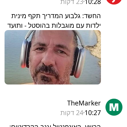
10:28
23 דקות
החשד: גלבוע המדריך תקף מינית
ילדות עם מוגבלות בהוסטל - ותועד
TheMarker
10:27
24 דקות
‏הרשע, האינפנטיל וגנב הקרדיטים: