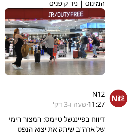
המינוס | ניר קיפניס
N12
11:27
שעה ו-3 דק'
דיווח בפייננשל טיימס: המצור הימי
של ארה"ב שיתק את יצוא הנפט