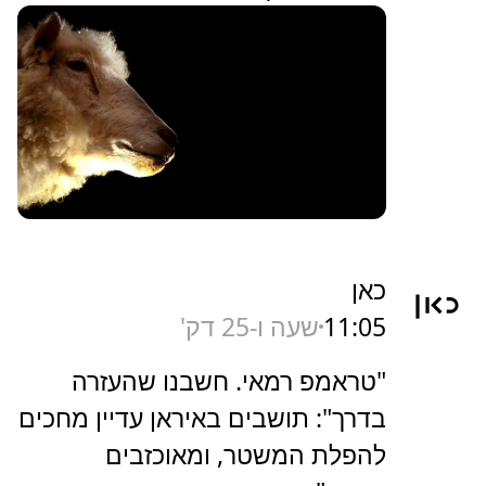
כאן
11:05
שעה ו-25 דק'
"טראמפ רמאי. חשבנו שהעזרה
בדרך": תושבים באיראן עדיין מחכים
להפלת המשטר, ומאוכזבים