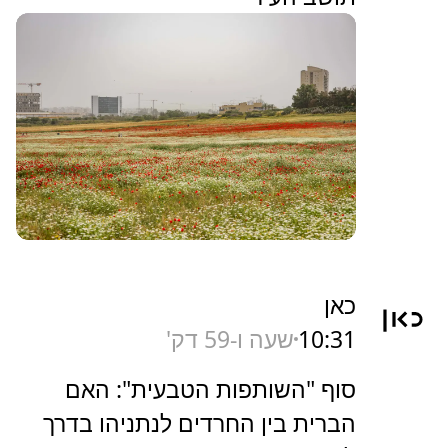
כאן
10:31
שעה ו-59 דק'
סוף "השותפות הטבעית": האם
הברית בין החרדים לנתניהו בדרך