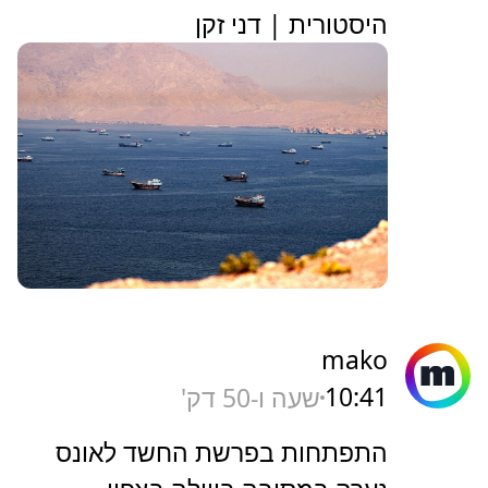
היסטורית | דני זקן
mako
10:41
שעה ו-50 דק'
התפתחות בפרשת החשד לאונס