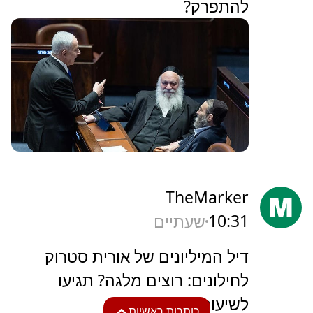
להתפרק?
TheMarker
10:31
שעתיים
‏דיל המיליונים של אורית סטרוק
לחילונים: רוצים מלגה? תגיעו
לשיעורי דת והלכה
כותרות ראשיות