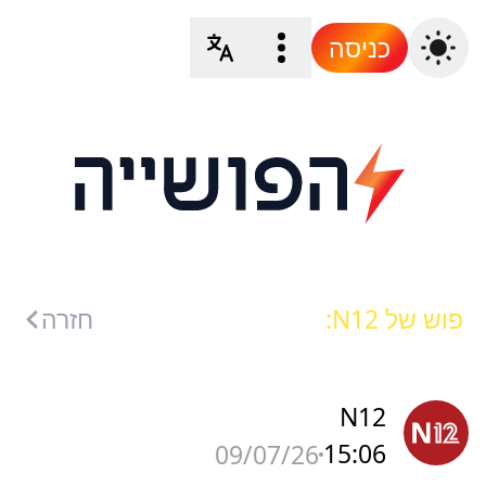
כניסה
פוש של N12:
חזרה
N12
15:06
09/07/26