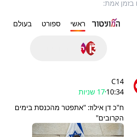
 בזמן אמת:
ראשי
ספורט
בעולם
סורק פושים...
C14
10:34
18 שניות
ח"כ דן אילוז: "אתפטר מהכנסת בימים
הקרובים"