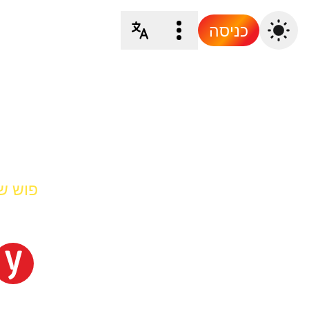
כניסה
פוש של et