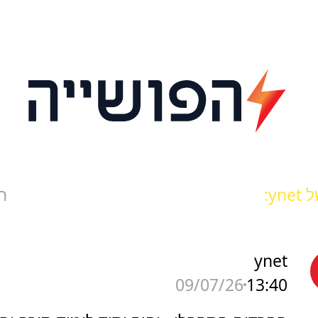
yn:
ח
ynet
13:40
09/07/26