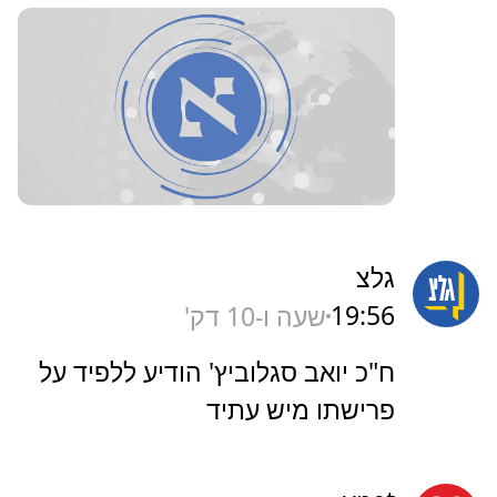
גלצ
19:56
שעה ו-10 דק'
ח"כ יואב סגלוביץ' הודיע ללפיד על
פרישתו מיש עתיד