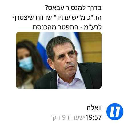
בדרך למנסור עבאס?
הח"כ מ"יש עתיד" שדווח שיצטרף
לרע"מ - התפטר מהכנסת
וואלה
19:57
שעה ו-9 דק'