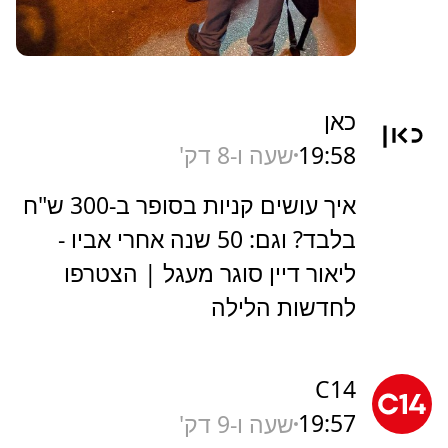
כאן
19:58
שעה ו-8 דק'
איך עושים קניות בסופר ב-300 ש"ח
בלבד? וגם: 50 שנה אחרי אביו -
ליאור דיין סוגר מעגל | הצטרפו
לחדשות הלילה
C14
19:57
שעה ו-9 דק'