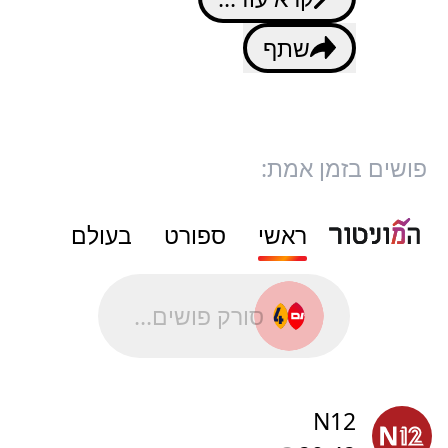
שתף
פושים בזמן אמת:
ראשי
ספורט
בעולם
סורק פושים...
N12