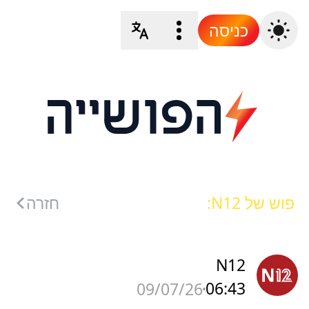
כניסה
פוש של N12:
חזרה
N12
06:43
09/07/26