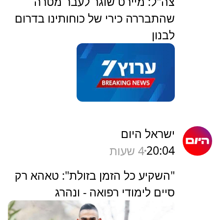
‏צה"ל: מיירט שוגר לעבר מטרה
שהתבררה כירי של כוחותינו בדרום
לבנון
ישראל היום
20:04
4 שעות
"השקיע כל הזמן בזולת": טאהא רק
סיים לימודי רפואה - ונהרג