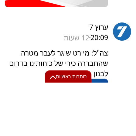
ערוץ 7
20:09
12 שעות
‏צה"ל: מיירט שוגר לעבר מטרה
שהתבררה כירי של כוחותינו בדרום
לבנון
כותרות ראשיות
"ארה"ב בלמה את
07:50
6 דקות
ישראל": הדיווח בלבנון,
והריב של המעצמות
ישראל היום