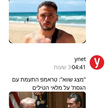
ynet
04:41
3 שעות
"מצג שווא": טראמפ התעמת עם
הגסת' על מלאי הטילים