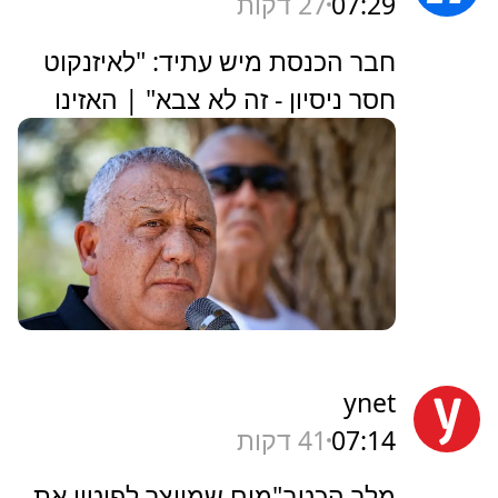
07:29
27 דקות
חבר הכנסת מיש עתיד: "לאיזנקוט
חסר ניסיון - זה לא צבא" | האזינו
ynet
07:14
41 דקות
מלך הכטב"מים שמייצר לפוטין את