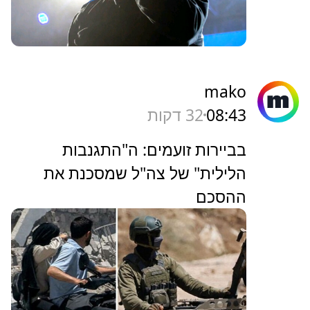
mako
08:43
32 דקות
בביירות זועמים: ה"התגנבות
הלילית" של צה"ל שמסכנת את
ההסכם