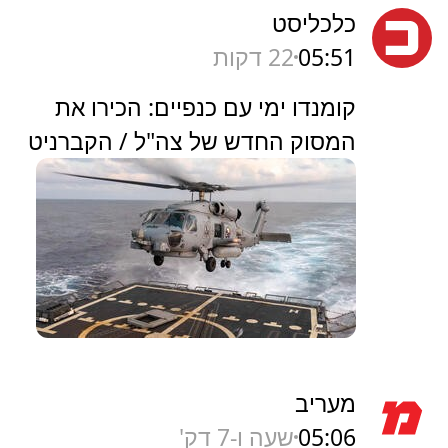
כלכליסט
05:51
22 דקות
קומנדו ימי עם כנפיים: הכירו את
המסוק החדש של צה"ל / הקברניט
מעריב
05:06
שעה ו-7 דק'