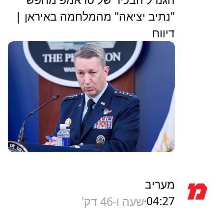
"נתיב יציאה" מהמלחמה באיראן |
דיווח
מעריב
04:27
שעה ו-46 דק'