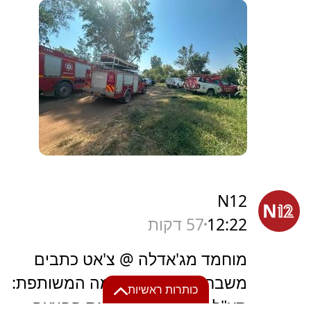
N12
12:22
57 דקות
מוחמד מג'אדלה @ צ'אט כתבים
משבר בהקמת הרשימה המשותפת:
כותרות ראשיות
תע"ל של טיבי דחתה את ההצעה