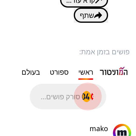
שתף
פושים בזמן אמת:
ראשי
ספורט
בעולם
סורק פושים...
mako