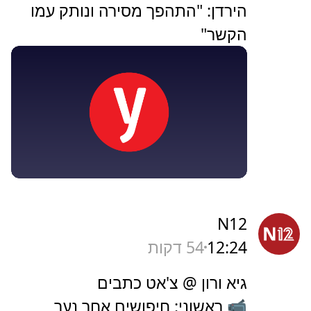
הירדן: "התהפך מסירה ונותק עמו
הקשר"
N12
12:24
54 דקות
גיא ורון @ צ'אט כתבים
📹 ראשוני: חיפושים אחר נער