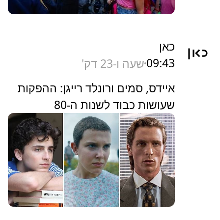
כאן
09:43
שעה ו-23 דק'
איידס, סמים ורונלד רייגן: ההפקות
שעושות כבוד לשנות ה-80