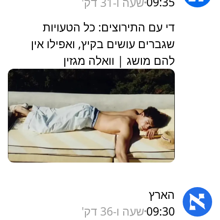
09:35
שעה ו-31 דק'
די עם התירוצים: כל הטעויות
שגברים עושים בקיץ, ואפילו אין
להם מושג | וואלה מגזין
הארץ
09:30
שעה ו-36 דק'