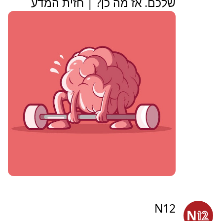
שלכם. אז מה כן? | חזית המדע
N12