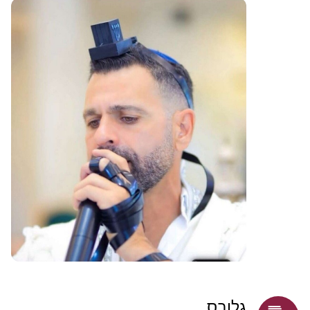
גלובס