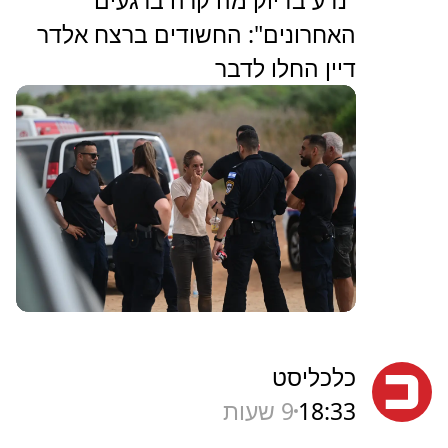
"נדע בדיוק מה קרה ברגעים
האחרונים": החשודים ברצח אלדר
דיין החלו לדבר
כלכליסט
18:33
9 שעות