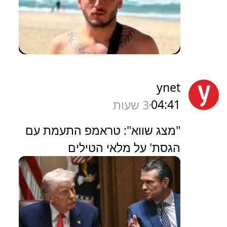
ynet
04:41
3 שעות
"מצג שווא": טראמפ התעמת עם
הגסת' על מלאי הטילים