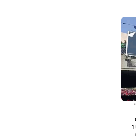
י
ך
ר