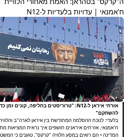
ה"קרקס" בטהראן: האמת מאחורי הלוויית
ח'אמנאי | עדויות בלעדיות ל-N12
אזרחי איראן ל-N12: "טרוריסטים בחליפה, קונים זמן כד
להשתקם"
בלעדי: לנוכח ההסלמה המחודשת בין איראן לארה"ב והלווית
ח'אמנאי, אזרחים איראנים חושפים איך נראית המציאות מתו
המדינה • הם רואים במסע הלוויה "קרקס", טוענים כי המשט