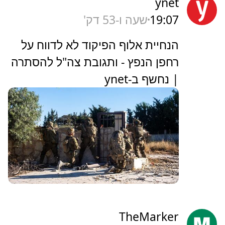
ynet
19:07
שעה ו-53 דק'
הנחיית אלוף הפיקוד לא לדווח על
רחפן הנפץ - ותגובת צה"ל להסתרה
| נחשף ב-ynet
TheMarker