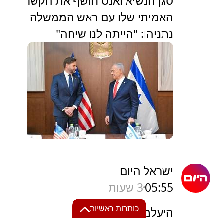
סגן הנשיא ואנס חושף את הקשר
האמיתי שלו עם ראש הממשלה
נתניהו: "הייתה לנו שיחה"
ישראל היום
05:55
3 שעות
כותרות ראשיות
היעלמות אלדר דיין