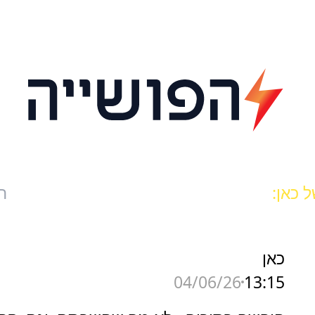
 כאן:
ח
כאן
13:15
04/06/26