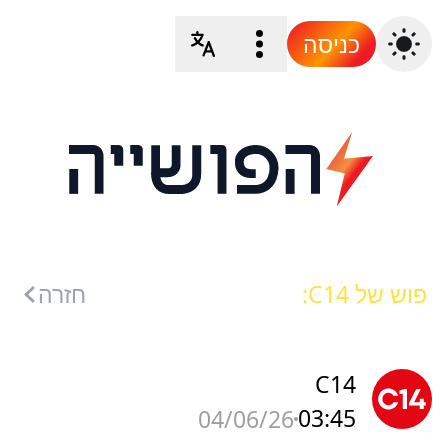
כניסה
פוש של C14:
חזרה
C14
03:45
04/06/26