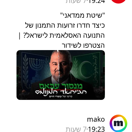
19:24
7 שעות
"שיטת ממדאני"
כיצד חדרו זרועות התמנון של
התנועה האסלאמית לישראל? |
הצטרפו לשידור
mako
19:23
7 שעות