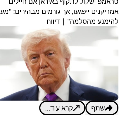
טראמפ ישקול לתקוף באיראן אם חיילים
אמריקנים ייפגעו, אך גורמים מבהירים: "מע
להימנע מהסלמה" | דיווח
שתף
קרא עוד...