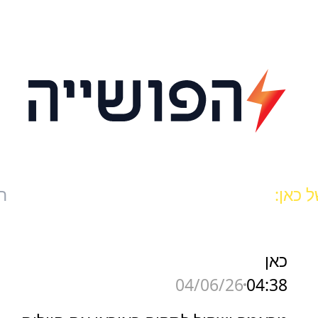
 כאן:
ח
כאן
04:38
04/06/26