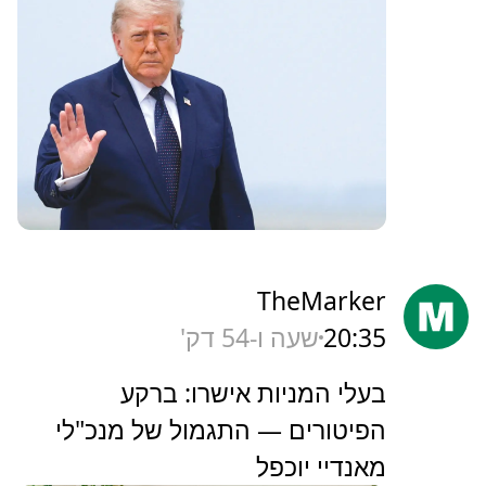
TheMarker
20:35
שעה ו-54 דק'
‏בעלי המניות אישרו: ברקע
הפיטורים — התגמול של מנכ"לי
מאנדיי יוכפל