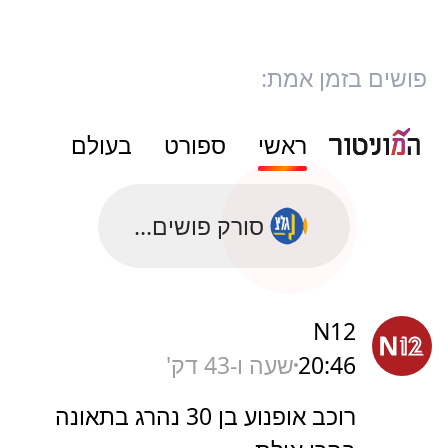
פושים בזמן אמת:
ראשי
ספורט
בעולם
סורק פושים...
N12
20:46
שעה ו-43 דק'
רוכב אופנוע בן 30 נהרג בתאונה