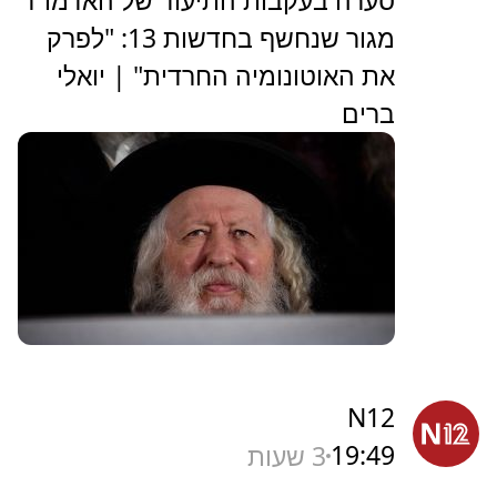
סערה בעקבות התיעוד של האדמו"ר
מגור שנחשף בחדשות 13: "לפרק
את האוטונומיה החרדית" | יואלי
ברים
N12
19:49
3 שעות