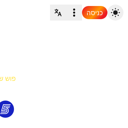
כניסה
פוש של rt 5