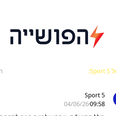
Spo:
ח
Sport 5
09:58
04/06/26