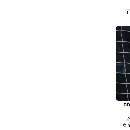
תה
,
 לי