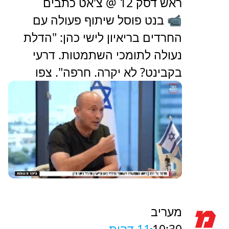
ראש דסק 12 @ צ'אט כתבים
📹 בנט פוסל שיתוף פעולה עם
החרדים בריאיון לישי כהן: "הדלת
נעולה לתומכי השתמטות. דרעי
בקבינט? לא יקרה. חרפה". צפו
מעריב