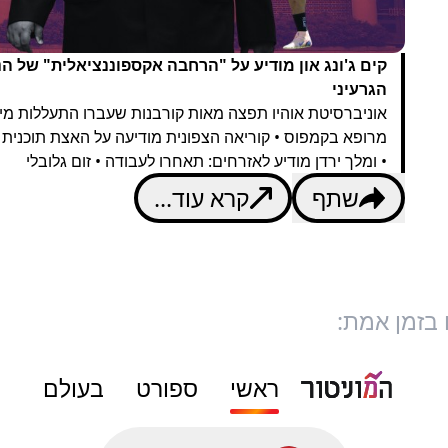
קים ג'ונג און מודיע על "הרחבה אקספוננציאלית" של ה
הגרעיני
אוניברסיטת אוהיו תפצה מאות קורבנות שעברו התעללות מינ
מרופא בקמפוס • קוריאה הצפונית מודיעה על האצת תוכנית 
• ומלך ירדן מודיע לאזרחים: תאחרו לעבודה • זום גלובלי
שתף
קרא עוד...
 בזמן אמת:
ראשי
ספורט
בעולם