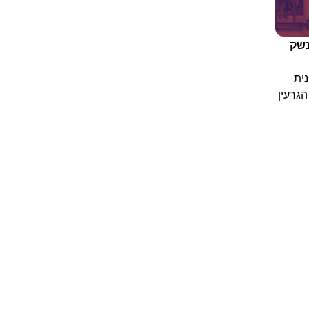
נשק
ית
הגרעין