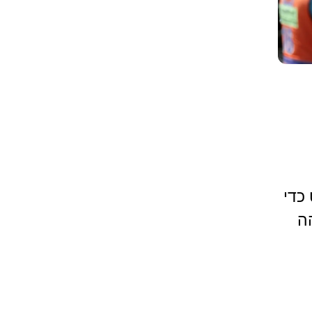
כדי
ה