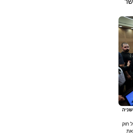
שר
שניה
 חוק
את