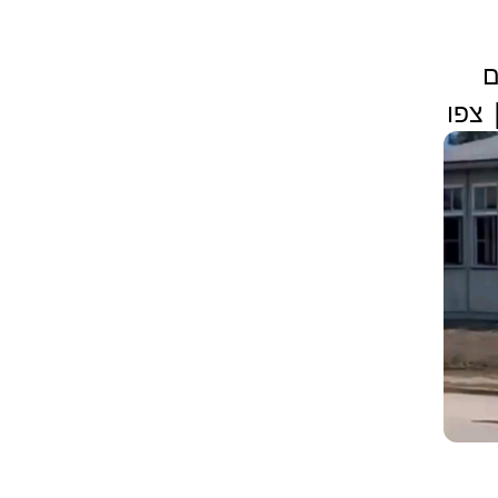
ם
צפו