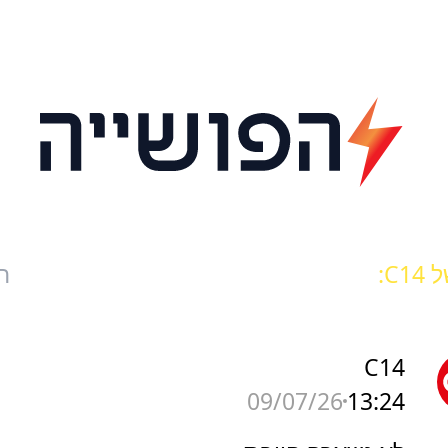
C1:
ח
C14
13:24
09/07/26