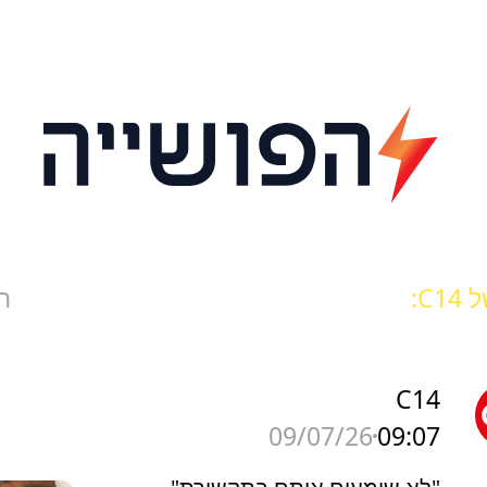
C1:
ח
C14
09:07
09/07/26