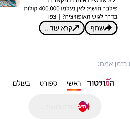
"לא שומעים אותם בתקשורת"
פילבר חושף: לאן נעלמו 400,000 קולות
בדרך לגוש האופוזיציה? | צפו
שתף
קרא עוד...
 בזמן אמת:
ראשי
ספורט
בעולם
סורק פושים...