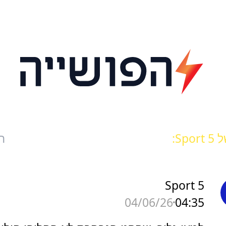
Spo:
ח
Sport 5
04:35
04/06/26