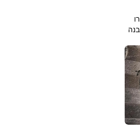
ו
בנה