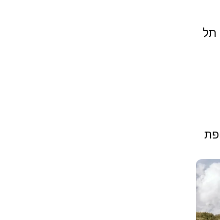
יעקב, תל
פת