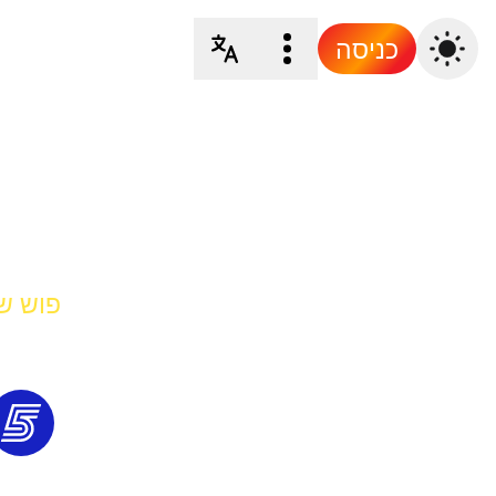
כניסה
פוש של rt 5