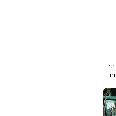
כתב
ות