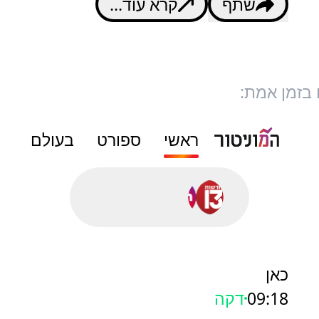
שתף
קרא עוד...
 בזמן אמת:
ראשי
ספורט
בעולם
סורק פושים...
כאן
09:18
דקה