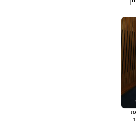
ן
גת
ר