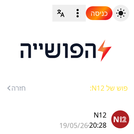
כניסה
פוש של N12:
חזרה
N12
20:28
19/05/26