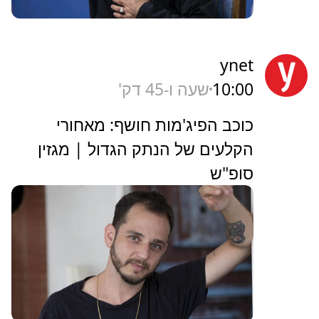
ynet
10:00
שעה ו-45 דק'
כוכב הפיג'מות חושף: מאחורי
הקלעים של הנתק הגדול | מגזין
סופ"ש