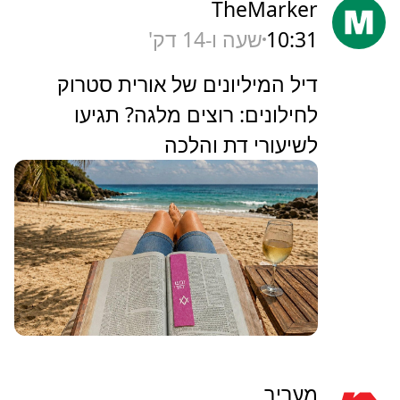
TheMarker
10:31
שעה ו-14 דק'
‏דיל המיליונים של אורית סטרוק
לחילונים: רוצים מלגה? תגיעו
לשיעורי דת והלכה
מעריב