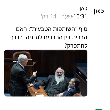
כאן
10:31
שעה ו-14 דק'
סוף "השותפות הטבעית": האם
הברית בין החרדים לנתניהו בדרך
להתפרק?