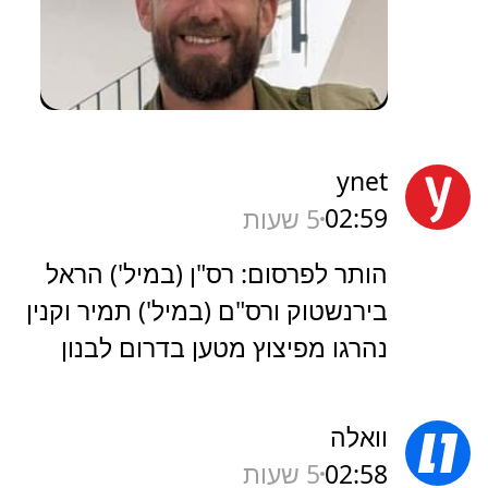
ynet
02:59
5 שעות
הותר לפרסום: רס"ן (במיל') הראל
בירנשטוק ורס"ם (במיל') תמיר וקנין
נהרגו מפיצוץ מטען בדרום לבנון
וואלה
02:58
5 שעות