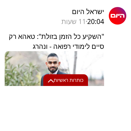
ישראל היום
20:04
11 שעות
"השקיע כל הזמן בזולת": טאהא רק
סיים לימודי רפואה - ונהרג
כותרות ראשיות
07:31
דקה
הראל היה מהנדס באלביט
והותיר 4 ילדים; השירות פגע
לתמיר בעבודה בסייבר: "הרגיש