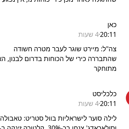
כאן
20:11
4 שעות
צה"ל: מיירט שוגר לעבר מטרה חשודה
שהתבררה כירי של הכוחות בדרום לבנון, הא
מתוחקר
כלכליסט
20:11
4 שעות
לילה סוער לישראליות בוול סטריט: טאבולה
וסולאראדג' צנחו בכ-30%, קלטורה זינקה ב-35%