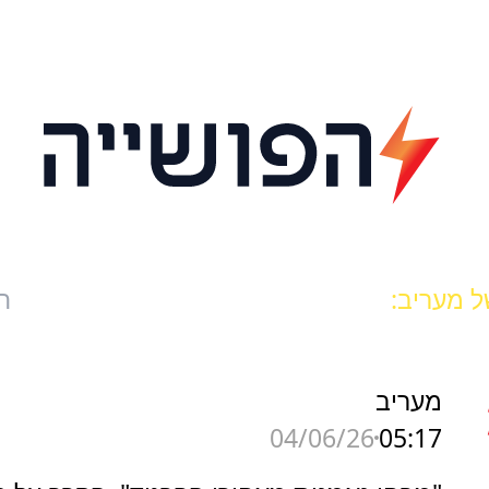
ל מעריב:
ח
מעריב
05:17
04/06/26