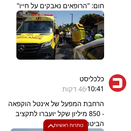
חום: "הרופאים נאבקים על חייו"
כלכליסט
10:41
46 דקות
הרחבת המפעל של אינטל הוקפאה
- 850 מיליון שקל יועברו לתקציב
הביטחון / בלעדי
כותרות ראשיות