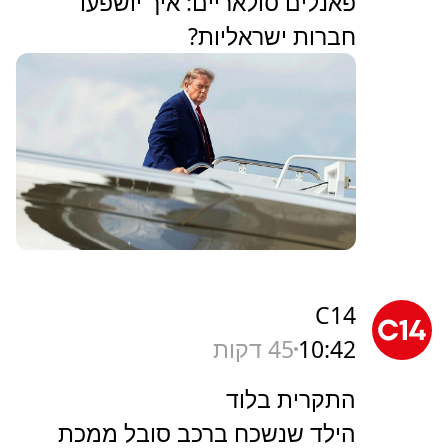
פאנלים סולאריים: איך יושפעו
חברות ישראליות?
C14
10:42
45 דקות
התקרית בלוד
הילד שנשכח ברכב סובל ממכת