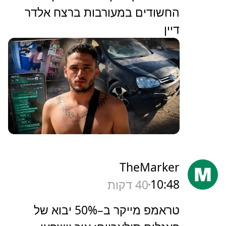
החשודים במעורבות ברצח אלדר
דיין
TheMarker
10:48
40 דקות
‏טראמפ מייקר ב–50% יבוא של