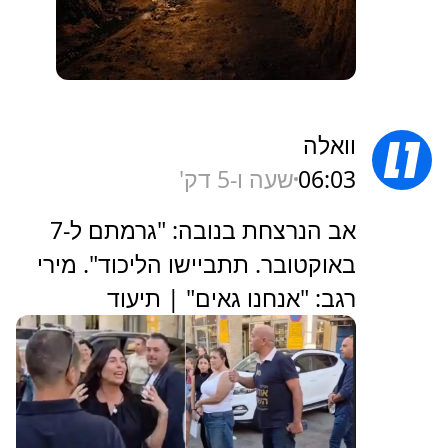
וואלה
06:03
שעה ו-6 דק'
אב הנרצחת בנובה: "גרמתם ל-7
באוקטובר. תתביישו הליכוד". מירי
רגב: "אנחנו גאים" | תיעוד