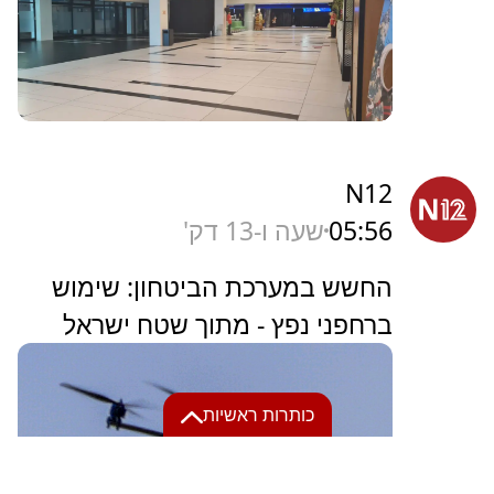
N12
05:56
שעה ו-13 דק'
החשש במערכת הביטחון: שימוש
ברחפני נפץ - מתוך שטח ישראל
כותרות ראשיות
דיווח