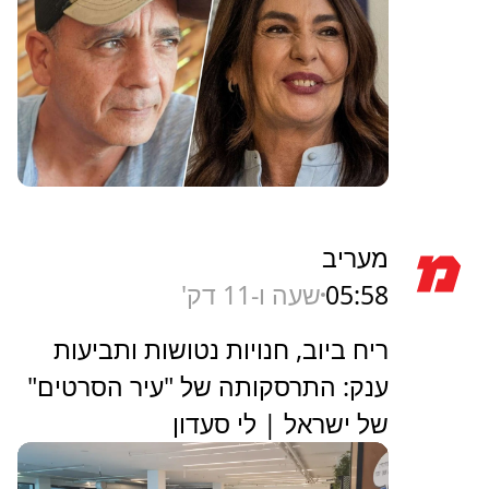
מעריב
05:58
שעה ו-11 דק'
ריח ביוב, חנויות נטושות ותביעות
ענק: התרסקותה של "עיר הסרטים"
של ישראל | לי סעדון